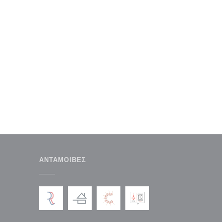
ΑΝΤΑΜΟΙΒΈΣ
παράθυρο))
ε νέο παράθυρο))