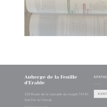
Auberge de la Feuille
ΚΡΆΤΗ
d'Erable
159 Route de la cascade du rouget 74740
ΚΆΝΤ
((ανοίγει σε νέο παράθυρο))
Sixt-Fer-à-Cheval