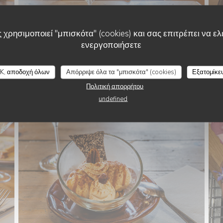
 χρησιμοποιεί "μπισκότα" (cookies) και σας επιτρέπει να ελέ
ενεργοποιήσετε
AUBERGE DE LA FEUILLE D'ERABLE
K, αποδοχή όλων
Απόρριψε όλα τα "μπισκότα" (cookies)
Εξατομίκε
Πολιτική απορρήτου
undefined