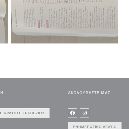
ΣΗ
ΑΚΟΛΟΥΘΉΣΤΕ ΜΑΣ
Ε ΚΡΆΤΗΣΗ ΤΡΑΠΕΖΙΟΎ
Facebook ((ανοίγει σε νέο 
Instagram ((ανοίγει σ
ΕΝΗΜΕΡΩΤΙΚΌ ΔΕΛΤΊΟ