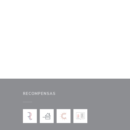
RECOMPENSAS
a ventana))
na nueva ventana))