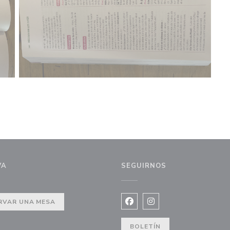
VA
SEGUIRNOS
RVAR UNA MESA
Facebook ((abre en una nuev
Instagram ((abre en u
BOLETÍN