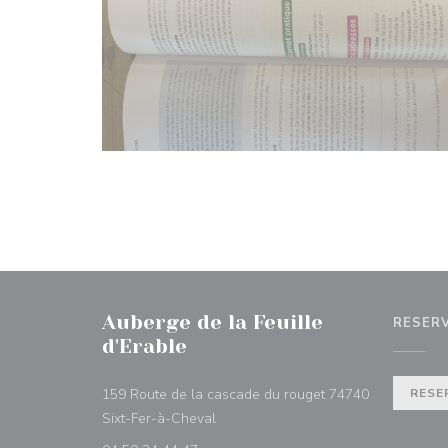
Auberge de la Feuille
RESER
d'Erable
159 Route de la cascade du rouget 74740
RESE
((abre en una nueva ventana))
Sixt-Fer-à-Cheval