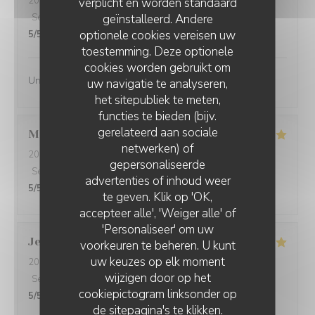
2024-09-05
verplicht en worden standaard
- 13:30 - Gasten 2
geïnstalleerd. Andere
Service
:
5
/5
Atmosfeer
:
5
/5
Keuken
:
5
/5
Kwaliteit / Prijs
:
optionele cookies vereisen uw
5
/5
toestemming. Deze optionele
cookies worden gebruikt om
Un vrai régal du début à la fin !!!
uw navigatie te analyseren,
het sitepubliek te meten,
functies te bieden (bijv.
gerelateerd aan sociale
Marie-Laure
G
netwerken) of
2024-08-31
- 12:00 - Gasten 4
gepersonaliseerde
Service
:
5
/5
Atmosfeer
:
5
/5
Keuken
:
5
/5
Kwaliteit / Prijs
:
AUBERGE DE LA FEUILLE D'ERABLE
advertenties of inhoud weer
5
/5
te geven. Klik op 'OK,
accepteer alle', 'Weiger alle' of
'Personaliseer' om uw
Jean-Mary
Q
voorkeuren te beheren. U kunt
uw keuzes op elk moment
2024-08-29
- 20:00 - Gasten 2
wijzigen door op het
Service
:
5
/5
Atmosfeer
:
5
/5
Keuken
:
5
/5
Kwaliteit / Prijs
:
cookiepictogram linksonder op
5
/5
de sitepagina's te klikken.