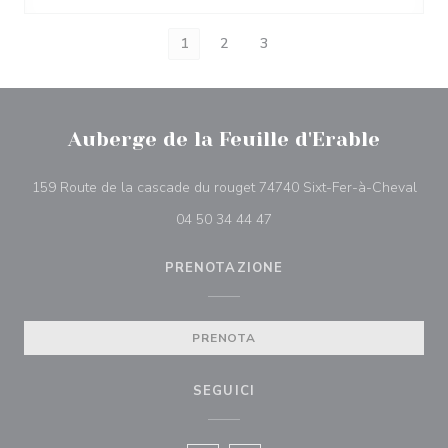
1
2
3
Auberge de la Feuille d'Erable
((apr
159 Route de la cascade du rouget 74740 Sixt-Fer-à-Cheval
04 50 34 44 47
PRENOTAZIONE
PRENOTA
SEGUICI