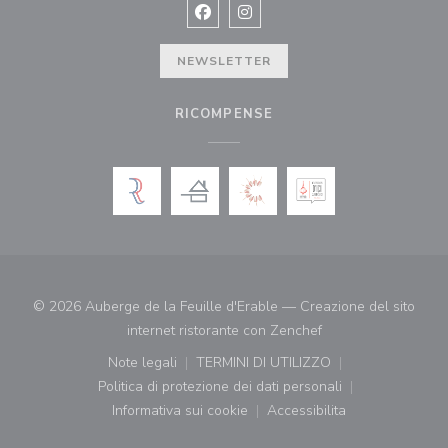
Facebook ((apre una nuova finestra)
Instagram ((apre una nuova fi
NEWSLETTER
RICOMPENSE
© 2026 Auberge de la Feuille d'Erable — Creazione del sito
((apre una nuova fin
internet ristorante con
Zenchef
Note legali
TERMINI DI UTILIZZO
((apre una nuova finestra))
((apre una nuova finestra))
Politica di protezione dei dati personali
((apre una nuova finestra))
Informativa sui cookie
Accessibilita
((apre una nuova finestra))
((apre una nuova finest