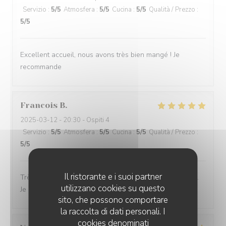
Servizio
:
5
/5
Atmosfera
:
5
/5
Cucina
:
5
/5
Qualità / Prezzo
:
5
/5
Excellent accueil, nous avons très bien mangé ! Je
recommande
Francois
B
2025-03-12
- 20:30 - Ospiti 4
Servizio
:
5
/5
Atmosfera
:
5
/5
Cucina
:
5
/5
Qualità / Prezzo
:
5
/5
Il ristorante e i suoi partner
Très bon accueil, service excellent. On mange très bien.
utilizzano cookies su questo
Je recommande vivement
sito, che possono comportare
la raccolta di dati personali. I
cookies denominati