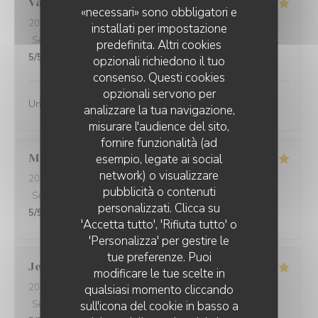
Vanessa
V
«necessari» sono obbligatori e
2024-09-05
- 13:30 - Ospiti 2
installati per impostazione
Servizio
:
5
/5
Atmosfera
:
5
/5
Cucina
:
5
/5
Qualità / Prezzo
:
predefinita. Altri cookies
5
/5
opzionali richiedono il tuo
consenso. Questi cookies
opzionali servono per
Un vrai régal du début à la fin !!!
analizzare la tua navigazione,
misurare l'audience del sito,
fornire funzionalità (ad
esempio, legate ai social
Marie-Laure
G
network) o visualizzare
2024-08-31
- 12:00 - Ospiti 4
AUBERGE DE LA FEUILLE D'ERABLE
pubblicità o contenuti
Servizio
:
5
/5
Atmosfera
:
5
/5
Cucina
:
5
/5
Qualità / Prezzo
:
personalizzati. Clicca su
5
/5
'Accetta tutto', 'Rifiuta tutto' o
'Personalizza' per gestire le
tue preferenze. Puoi
Jean-Mary
Q
modificare le tue scelte in
2024-08-29
- 20:00 - Ospiti 2
qualsiasi momento cliccando
sull'icona del cookie in basso a
Servizio
:
5
/5
Atmosfera
:
5
/5
Cucina
:
5
/5
Qualità / Prezzo
: