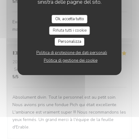
sinistra delle pagine del sito.
5
/5
Ok, accetta tutto
Excellente cuisine( produits locaux,fait
maison..).Cadre,accueil, service,chaleureux.
Rifiuta tutti i cookie
Personalizza
Politica di protezione dei dati personali
Elodie
B
Politica di gestione dei cookie
2024-08-28
- 19:30 - Ospiti 2
Servizio
:
5
/5
Atmosfera
:
5
/5
Cucina
:
5
/5
Qualità / Prezzo
:
5
/5
Absolument divin. Tout le personnel est au petit soin.
Nous avions pris une fondue Pich qui était excellente.
L'ambiance est vraiment super !!! Nous recommandons les
yeux fermés. Un grand merci à l'équipe de la feuille
d'Erable.