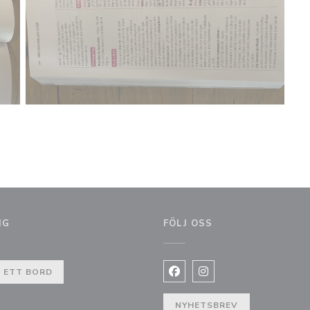
NG
FÖLJ OSS
 ETT BORD
Facebook ((öppnas i ett nytt
Instagram ((öppnas i et
NYHETSBREV