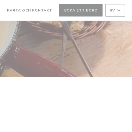
KARTA OCH KONTAKT
BOKA ETT BORD
SV
PPNAS I ETT NYTT FÖNSTER))
((ÖPPNAS I ETT NYTT FÖNSTER))