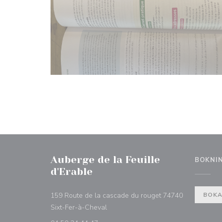
Auberge de la Feuille
BOKNI
d'Erable
159 Route de la cascade du rouget 74740
BOKA
((öppnas i ett nytt fönster))
Sixt-Fer-à-Cheval