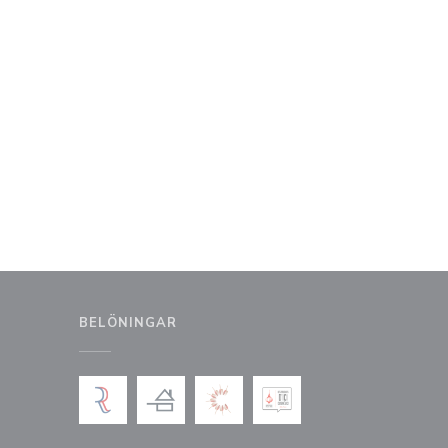
BELÖNINGAR
 fönster))
t nytt fönster))